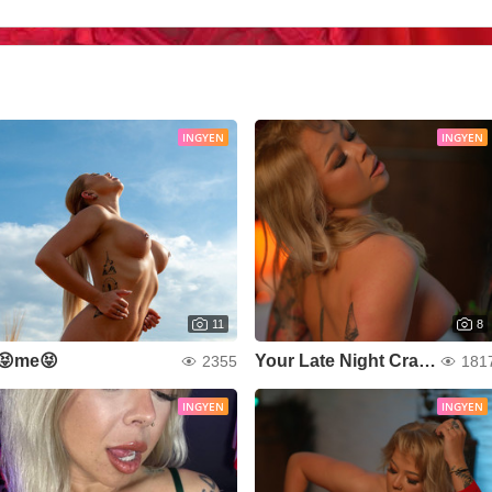
INGYEN
INGYEN
11
8
😝me😝
Your Late Night Craving
2355
181
INGYEN
INGYEN