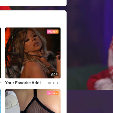
INGYEN
8
Your Favorite Addiction
7
1513
INGYEN