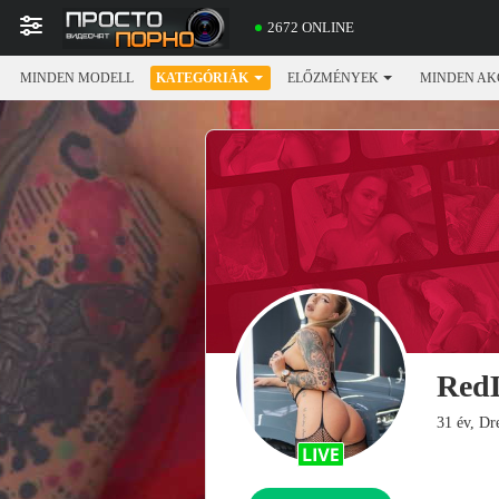
2672 ONLINE
MINDEN MODELL
KATEGÓRIÁK
ELŐZMÉNYEK
MINDEN AK
Red
31 év, D