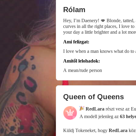
Rólam
Hey, I’m Daenery! 💋 Blonde, tatted, 
curves in all the right places, I love
your day a little brighter and a lot m
other and see where the connection ta
Ami felizgat:
I love when a man knows what do to a
Amitől lelohadok:
A mean/rude person
Queen of Queens
RedLara
részt vesz az E
A modell jelenleg az
63 hely
Küldj Tokeneket, hogy
RedLara
köze