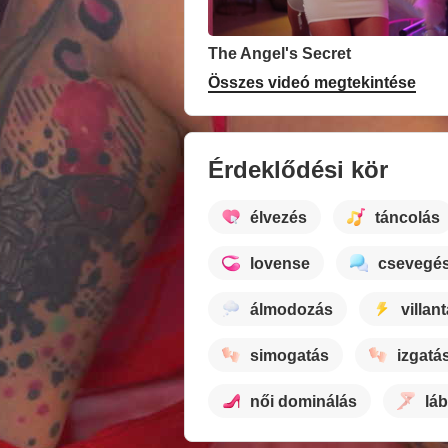
The Angel's Secret
Összes videó megtekintése
Érdeklődési kör
élvezés
táncolás
lovense
csevegé
álmodozás
villan
simogatás
izgatá
női dominálás
láb