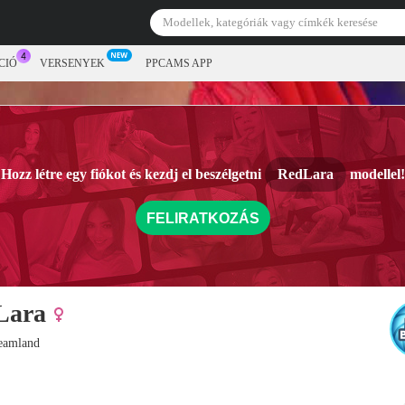
CIÓ
VERSENYEK
PPCAMS APP
Hozz létre egy fiókot és kezdj el beszélgetni
RedLara
modellel!
FELIRATKOZÁS
Lara
reamland