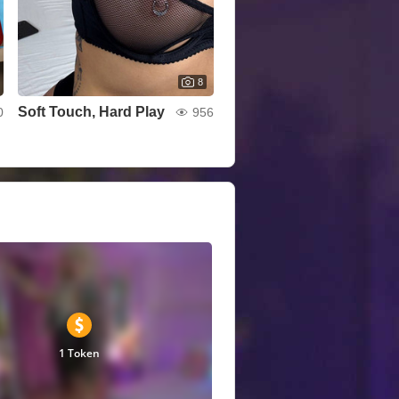
8
Soft Touch, Hard Play
0
956
1 Token