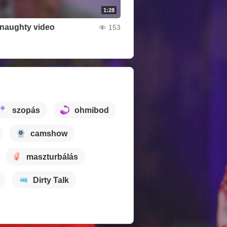
1:28
t naughty video
153
szopás
ohmibod
camshow
maszturbálás
Dirty Talk