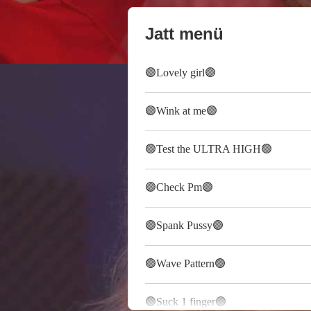
Jatt menü
🟣Lovely girl🟣
🟣Wink at me🟣
🟢Test the ULTRA HIGH🟢
🟣Check Pm🟣
🟣Spank Pussy🟣
🟢Wave Pattern🟢
🟣Suck 1 finger🟣