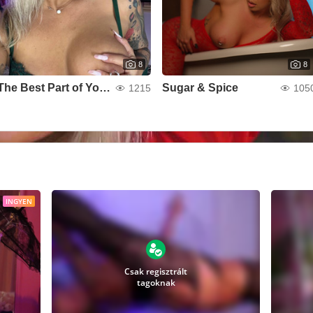
8
8
The Best Part of Your Dream
Sugar & Spice
1215
105
INGYEN
Csak regisztrált
tagoknak