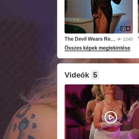
8
The Devil Wears Red Lace
1240
Összes képek megtekintése
Videók
5