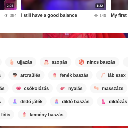
2:04
1:32
I still have a good balance
My firs
384
149
ujjazás
szopás
nincs baszás
s
arcraülés
fenék baszás
láb szex
tás
csókolózás
nyalás
masszázs
s
dildó játék
dildó baszás
dildózás
 fétis
kemény baszás