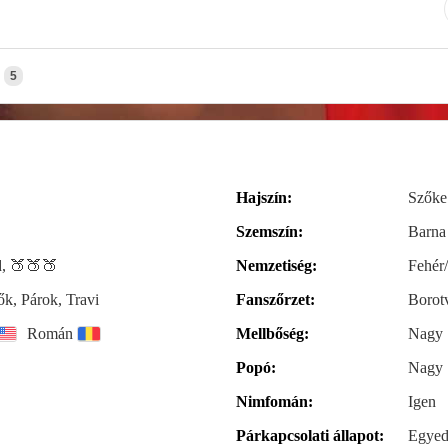
5
Hajszín:
Szőke
Szemszín:
Barna
, 🍑🍑🍑
Nemzetiség:
Fehér
ők, Párok, Travi
Fanszőrzet:
Borotv
Román
Mellbőség:
Nagy
Popó:
Nagy
Nimfomán:
Igen
Párkapcsolati állapot:
Egyed