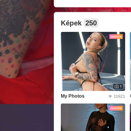
Képek
250
INGYEN
5
My Photos
11621
INGYEN