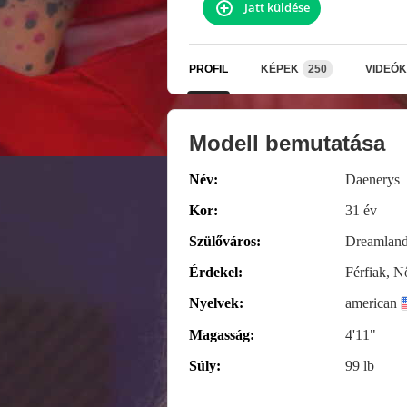
Jatt küldése
PROFIL
KÉPEK
250
VIDEÓK
Modell bemutatása
Név:
Daenerys
Kor:
31 év
Szülőváros:
Dreamland
Érdekel:
Férfiak, N
Nyelvek:
american
Magasság:
4'11"
Súly:
99 lb