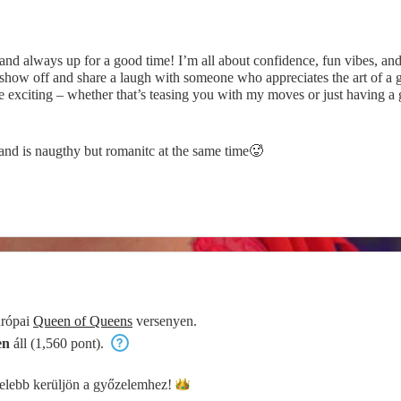
and always up for a good time! I’m all about confidence, fun vibes, a
 to show off and share a laugh with someone who appreciates the art of a
ore exciting – whether that’s teasing you with my moves or just having a
kes us. 😘
nd is naugthy but romanitc at the same time🥵
urópai
Queen of Queens
versenyen.
en
áll (1,560 pont).
lebb kerüljön a
győzelemhez!